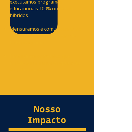
executamos programas
educacionais 100% online ou
híbridos
Mensuramos e comunicamos os
dados de impacto ao longo de
todo programa
Produzimos conteúdos que
fortalecem a marca e reputação
do patrocinador
Nosso
Impacto