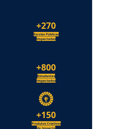
+270
Escolas Públicas
Impactadas
+800
Estudantes
Impactados
+150
Produtos Criativos
de
Impacto