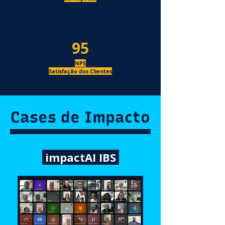
95
NPS
Satisfação dos Clientes
Cases de Impacto
impactAI IBS